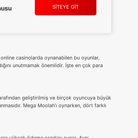
SİTEYE GİT
nusu
 online casinolarda oynanabilen bu oyunlar,
ığını unutmamak önemlidir. İşte en çok para
rafından geliştirilmiş ve birçok oyuncuya büyük
sunmasıdır. Mega Moolah’ı oynarken, dört farklı
ulara yüksek ödeme oranları sunar. Aynı