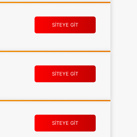
SİTEYE GİT
SİTEYE GİT
SİTEYE GİT