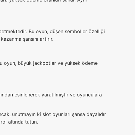
betmektedir. Bu oyun, düşen semboller özelliği
kazanma şansını artırır.
n bu oyun, büyük jackpotlar ve yüksek ödeme
mından esinlenerek yaratılmıştır ve oyunculara
cak, unutmayın ki slot oyunları şansa dayalıdır
l altında tutun.