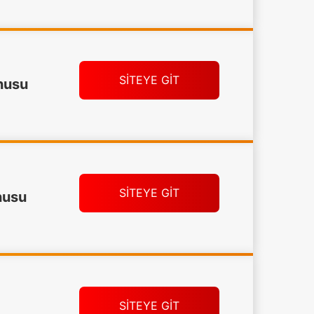
SİTEYE GİT
nusu
SİTEYE GİT
nusu
SİTEYE GİT