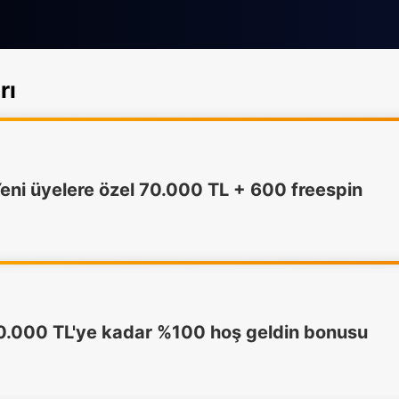
rı
eni üyelere özel 70.000 TL + 600 freespin
0.000 TL'ye kadar %100 hoş geldin bonusu