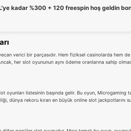
L'ye kadar %300 + 120 freespin hoş geldin bo
arı
yecan verici bir parçasıdır. Hem fiziksel casinolarda hem de
ncak, her slot oyununun aynı ödeme oranlarına sahip olmad
 oyunları listesinin başında gelir. Bu oyun, Microgaming ta
liği, dünya rekoru kıran en büyük online slot jackpotlarını 
ir diğer popüler slot oyunudur. Mısır temalı bu oyun, oyunc